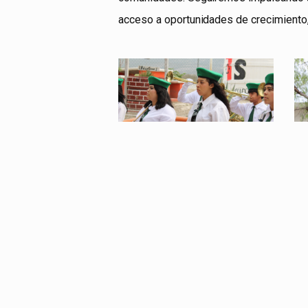
acceso a oportunidades de crecimiento
tele6
t
tele2
t