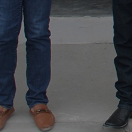
By
Fundación DEACERO
Coa