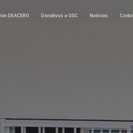
ción DEACERO
Donativos a OSC
Noticias
Conta