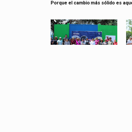
Porque el cambio más sólido es aqu
cartografia-
c
1
8
cartografia-
c
4
5