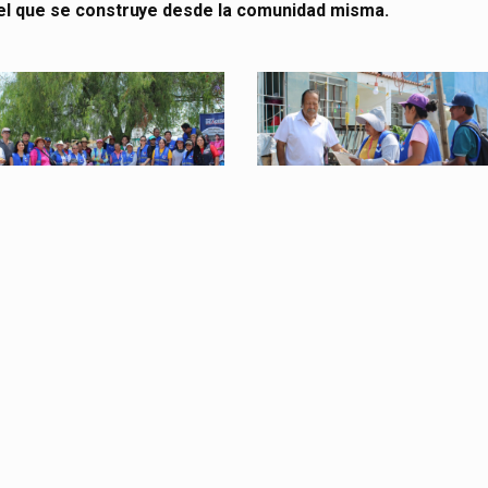
el que se construye desde la comunidad misma.
artografia-
cartografia-
2
artografia-
cartografia-
6