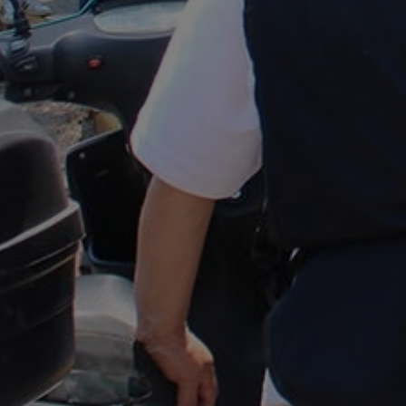
By
Fundación DEACERO
Co