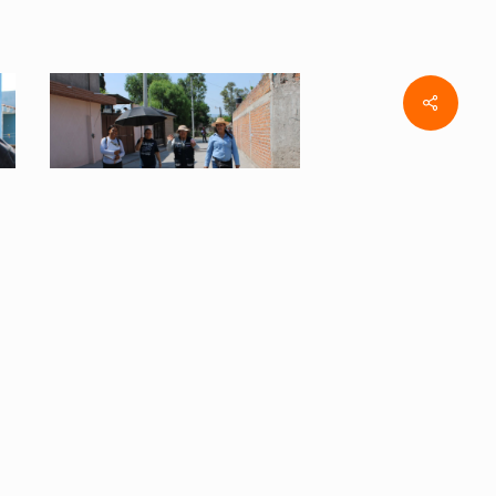
cartografia-
Share
3
cartografia-
7