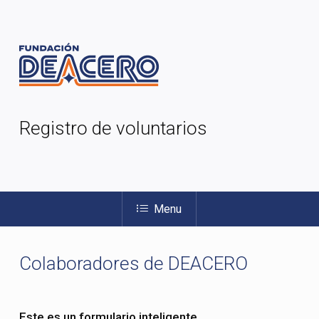
Skip
Menu
to
main
content
Registro de voluntarios
Menu
Colaboradores
de
DEACERO
Este es un formulario inteligente